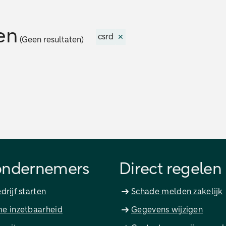
en
csrd
(Geen resultaten)
ondernemers
Direct regelen
drijf starten
Schade melden zakelijk
e inzetbaarheid
Gegevens wijzigen