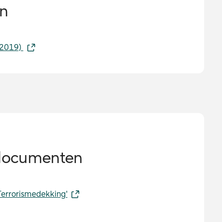
n
-2019)
documenten
Terrorismedekking'