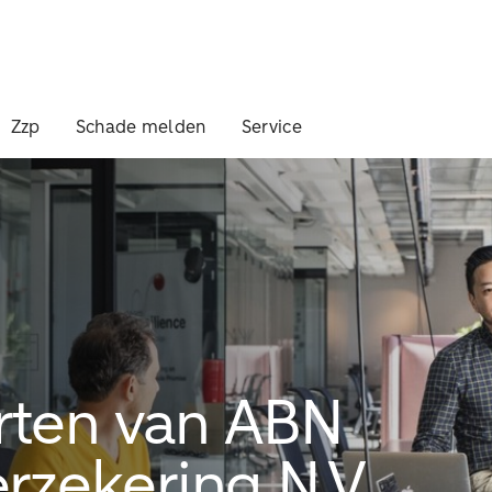
Zzp
Schade melden
Service
arten van ABN
zekering N.V.