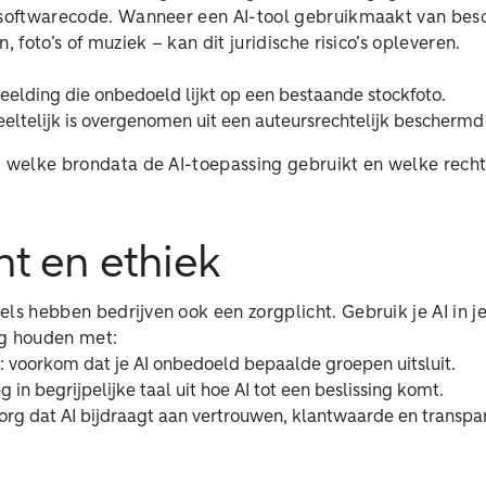
f softwarecode. Wanneer een AI-tool gebruikmaakt van be
, foto’s of muziek – kan dit juridische risico’s opleveren.
elding die onbedoeld lijkt op een bestaande stockfoto.
eeltelijk is overgenomen uit een auteursrechtelijk beschermd 
jd welke brondata de AI-toepassing gebruikt en welke recht
ht en ethiek
els hebben bedrijven ook een zorgplicht. Gebruik je AI in je
ng houden met:
: voorkom dat je AI onbedoeld bepaalde groepen uitsluit.
g in begrijpelijke taal uit hoe AI tot een beslissing komt.
zorg dat AI bijdraagt aan vertrouwen, klantwaarde en transpar