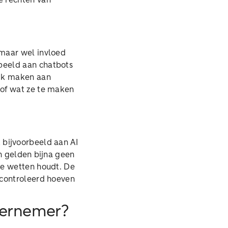
e rechten van
 maar wel invloed
beeld aan chatbots
ijk maken aan
 of wat ze te maken
 bijvoorbeeld aan AI
n gelden bijna geen
ne wetten houdt. De
econtroleerd hoeven
ndernemer?