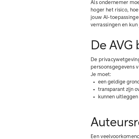
Als ondernemer moet
hoger het risico, h
jouw AI-toepassingen
verrassingen en kun
De AVG b
De privacywetgeving
persoonsgegevens ve
Je moet:
een geldige gron
transparant zijn 
kunnen uitleggen 
Auteurs
Een veelvoorkomende