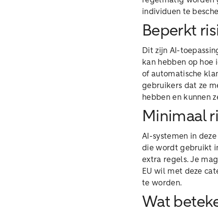
regelmatig worden g
individuen te besch
Beperkt ris
Dit zijn AI-toepass
kan hebben op hoe i
of automatische kla
gebruikers dat ze m
hebben en kunnen z
Minimaal r
AI-systemen in deze
die wordt gebruikt i
extra regels. Je ma
EU wil met deze cat
te worden.
Wat beteke