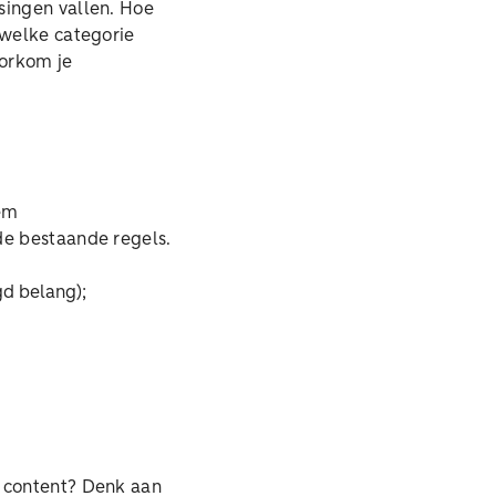
singen vallen. Hoe
 welke categorie
oorkom je
eem
de bestaande regels.
d belang);
e content? Denk aan