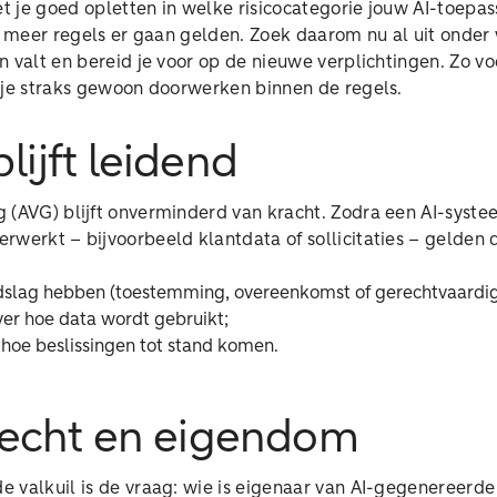
 je goed opletten in welke risicocategorie jouw AI-toepas
oe meer regels er gaan gelden. Zoek daarom nu al uit onder
 valt en bereid je voor op de nieuwe verplichtingen. Zo v
 je straks gewoon doorwerken binnen de regels.
lijft leidend
 (AVG) blijft onverminderd van kracht. Zodra een AI-syst
rwerkt – bijvoorbeeld klantdata of sollicitaties – gelden 
dslag hebben (toestemming, overeenkomst of gerechtvaardig
over hoe data wordt gebruikt;
hoe beslissingen tot stand komen.
recht en eigendom
 valkuil is de vraag: wie is eigenaar van AI-gegenereerd