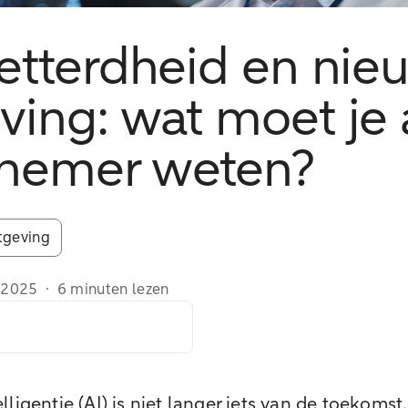
letterdheid en nie
ing: wat moet je 
nemer weten?
geving
/2025
·
6 minuten lezen
ligentie (AI) is niet langer iets van de toekomst