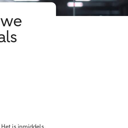
uwe
als
. Het is inmiddels