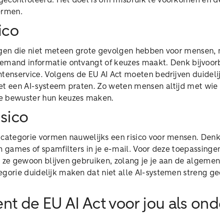
econtroleerd. Het doel is om misbruik te voorkomen en d
ermen.
ico
ingen die niet meteen grote gevolgen hebben voor mensen,
emand informatie ontvangt of keuzes maakt. Denk bijvoor
ntenservice. Volgens de EU AI Act moeten bedrijven duidel
et een AI-systeem praten. Zo weten mensen altijd met wie
e bewuster hun keuzes maken.
isico
 categorie vormen nauwelijks een risico voor mensen. Denk
n games of spamfilters in je e-mail. Voor deze toepassinge
g ze gewoon blijven gebruiken, zolang je je aan de algeme
egorie duidelijk maken dat niet alle AI-systemen streng g
nt de EU AI Act voor jou als o