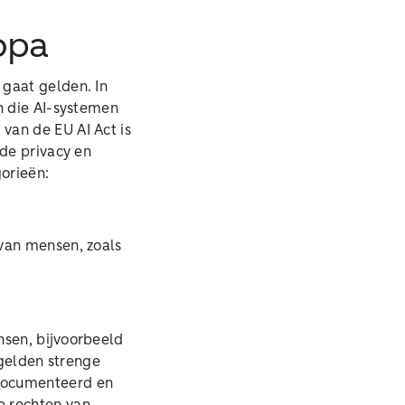
ropa
 gaat gelden. In
n die AI-systemen
van de EU AI Act is
 de privacy en
orieën:
van mensen, zoals
nsen, bijvoorbeeld
 gelden strenge
edocumenteerd en