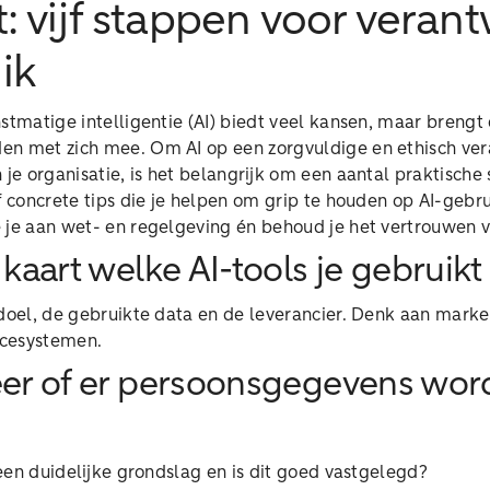
t: vijf stappen voor veran
ik
stmatige intelligentie (AI) biedt veel kansen, maar brengt
en met zich mee. Om AI op een zorgvuldige en ethisch v
 je organisatie, is het belangrijk om een aantal praktische
f concrete tips die je helpen om grip te houden op AI-gebrui
 je aan wet- en regelgeving én behoud je het vertrouwen v
 kaart welke AI-tools je gebruikt
 doel, de gebruikte data en de leverancier. Denk aan mark
icesystemen.
eer of er persoonsgegevens wo
e een duidelijke grondslag en is dit goed vastgelegd?