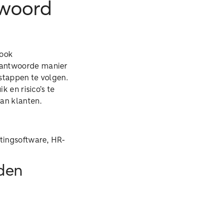
twoord
 ook
erantwoorde manier
 stappen te volgen.
k en risico’s te
an klanten.
etingsoftware, HR-
rden