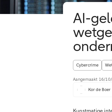
AI-ge
wetgev
onder
Cybercrime
Wet
Aangemaakt
16/10
Kor de Boer
Kunstmatige intel