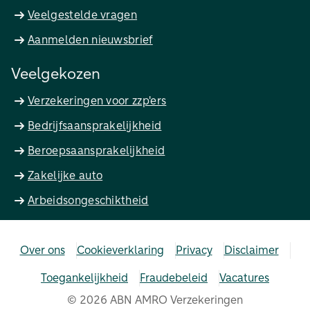
Veelgestelde vragen
Aanmelden nieuwsbrief
Veelgekozen
Verzekeringen voor zzp'ers
Bedrijfsaansprakelijkheid
Beroepsaansprakelijkheid
Zakelijke auto
Arbeidsongeschiktheid
Over ons
Cookieverklaring
Privacy
Disclaimer
Toegankelijkheid
Fraudebeleid
Vacatures
©
2026
ABN AMRO Verzekeringen