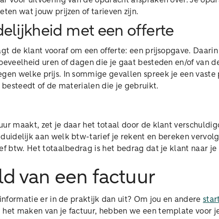
ar voor uitvoering van de opdracht afspraken over. Je opd
eten wat jouw prijzen of tarieven zijn.
delijkheid met een offerte
agt de klant vooraf om een offerte: een prijsopgave. Daari
oeveelheid uren of dagen die je gaat besteden en/of van de
gen welke prijs. In sommige gevallen spreek je een vaste p
e besteedt of de materialen die je gebruikt.
uur maakt, zet je daar het totaal door de klant verschuldi
duidelijk aan welk btw-tarief je rekent en bereken vervol
ef btw. Het totaalbedrag is het bedrag dat je klant naar 
d van een factuur
 informatie er in de praktijk dan uit? Om jou en andere
sta
j het maken van je factuur, hebben we een template voor j