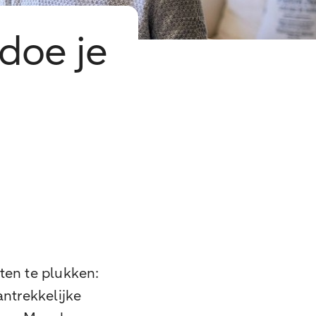
doe je
ten te plukken:
antrekkelijke