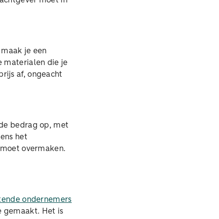
rachtgever moet in
n maak je een
 materialen die je
rijs af, ongeacht
gde bedrag op, met
gens het
je moet overmaken.
rtende ondernemers
e gemaakt. Het is