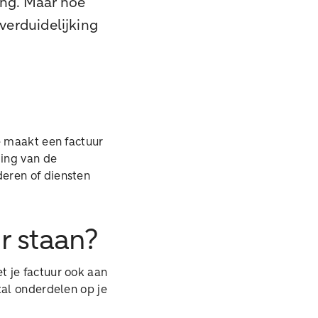
ing. Maar hoe
 verduidelijking
e maakt een factuur
ding van de
eren of diensten
r staan?
t je factuur ook aan
tal onderdelen op je