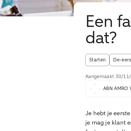
Een f
dat?
Starten
De-eers
Aangemaakt
30/11
ABN AMRO V
Je hebt je eerst
je mag je klant 