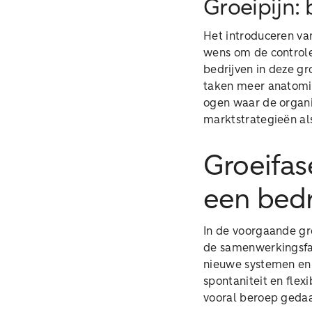
Groeipijn: 
Het introduceren va
wens om de controle
bedrijven in deze gr
taken meer anatomie
ogen waar de organi
marktstrategieën al
Groeifas
een bedr
In de voorgaande gro
de samenwerkingsfas
nieuwe systemen en 
spontaniteit en flex
vooral beroep gedaan