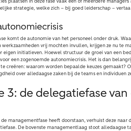
ties plaatsen in deze fase vaak één of meerdere managers a
lijke strategie, welke zich – bij goed leiderschap – verta
 autonomiecrisis
e komt de autonomie van het personeel onder druk. Waar 
 werkzaamheden vrij mochten invullen, krijgen ze nu te m
r eigen initiatieven. Hoewel structuur de groei van een bedr
 voor een zogenoemde autonomiecrisis. Het is dan belangr
l te creëren: waarom worden bepaalde keuzes gemaakt? O
gdheid over alledaagse zaken bij de teams en individuen z
e 3: de delegatiefase van
 de managementfase heeft doorstaan, verhuist deze naar 
atiefase. De bovenste managementlaag stoot alledaagse ta