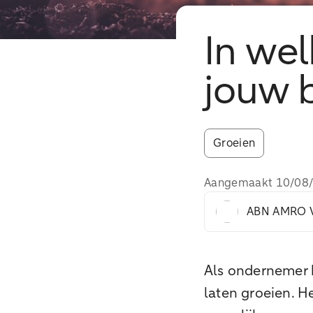
In wel
jouw b
Groeien
Aangemaakt
10/08
ABN AMRO V
Als ondernemer h
laten groeien. He