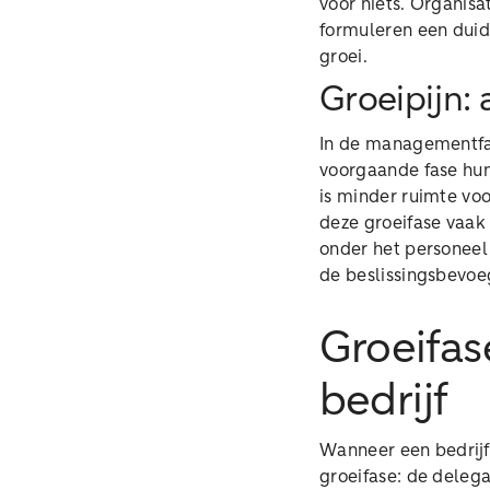
voor niets. Organisa
formuleren een duide
groei.
Groeipijn:
In de managementfas
voorgaande fase hun
is minder ruimte voo
deze groeifase vaak
onder het personee
de beslissingsbevoe
Groeifas
bedrijf
Wanneer een bedrijf
groeifase: de deleg