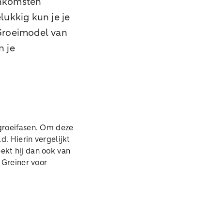
 inkomsten
lukkig kun je je
 Groeimodel van
n je
 groeifasen. Om deze
. Hierin vergelijkt
eekt hij dan ook van
 Greiner voor