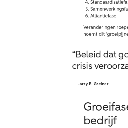
Standaardisatiefa
Samenwerkingsfa
Alliantiefase
Veranderingen roepe
noemt dit ‘groeipijne
“Beleid dat g
crisis veroorz
—
Larry E. Greiner
Groeifas
bedrijf