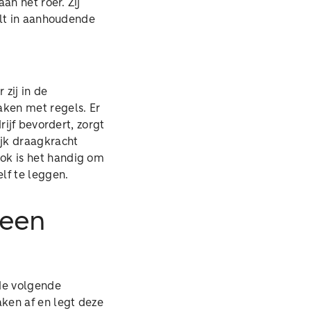
an het roer. Zij
alt in aanhoudende
zij in de
aken met regels. Er
ijf bevordert, zorgt
ijk draagkracht
ok is het handig om
elf te leggen.
 een
de volgende
ken af en legt deze