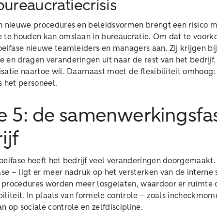
bureaucratiecrisis
n nieuwe procedures en beleidsvormen brengt een risico m
 te houden kan omslaan in bureaucratie. Om dat te voork
oeifase nieuwe teamleiders en managers aan. Zij krijgen bij
 en dragen veranderingen uit naar de rest van het bedrijf
satie naartoe wil. Daarnaast moet de flexibiliteit omhoog:
s het personeel.
e 5: de samenwerkingsfa
ijf
eifase heeft het bedrijf veel veranderingen doorgemaakt. I
e – ligt er meer nadruk op het versterken van de intern
procedures worden meer losgelaten, waardoor er ruimte o
ibiliteit. In plaats van formele controle – zoals incheckmo
 op sociale controle en zelfdiscipline.