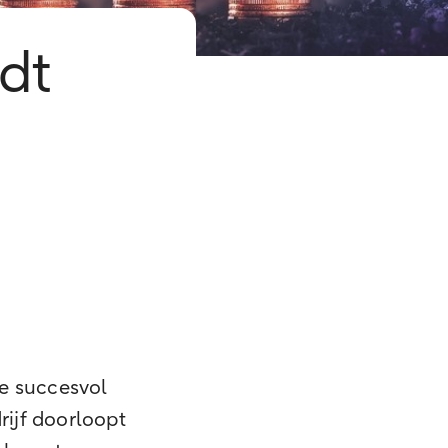
dt
ie succesvol
rijf doorloopt