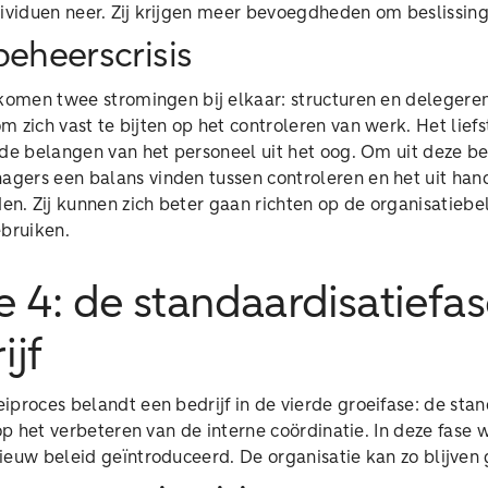
ndividuen neer. Zij krijgen meer bevoegdheden om beslissi
beheerscrisis
 komen twee stromingen bij elkaar: structuren en deleger
 zich vast te bijten op het controleren van werk. Het liefst
 de belangen van het personeel uit het oog. Om uit deze be
ers een balans vinden tussen controleren en het uit han
en. Zij kunnen zich beter gaan richten op de organisatieb
ebruiken.
e 4: de standaardisatiefa
ijf
proces belandt een bedrijf in de vierde groeifase: de stan
 op het verbeteren van de interne coördinatie. In deze fase
ieuw beleid geïntroduceerd. De organisatie kan zo blijven