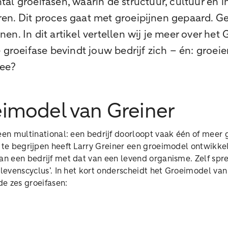
tal groeifasen, waarin de structuur, cultuur en
n. Dit proces gaat met groeipijnen gepaard. Ge
en. In dit artikel vertellen wij je meer over het
 groeifase bevindt jouw bedrijf zich – én: groeie
mee?
imodel van Greiner
een multinational: een bedrijf doorloopt vaak één of meer
 te begrijpen heeft Larry Greiner een groeimodel ontwikkeld
van een bedrijf met dat van een levend organisme. Zelf spr
 levenscyclus’. In het kort onderscheidt het Groeimodel van
de zes groeifasen: