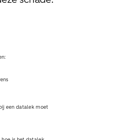
deze schade.
len:
vens
bij een datalek moet
 hoe is het datalek