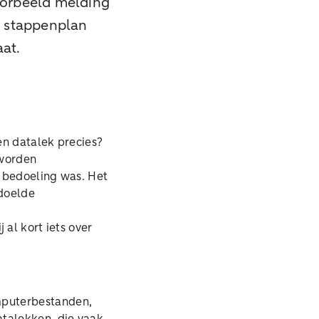
voorbeeld melding
 stappenplan
aat.
en datalek precies?
 worden
e bedoeling was. Het
edoelde
 al kort iets over
mputerbestanden,