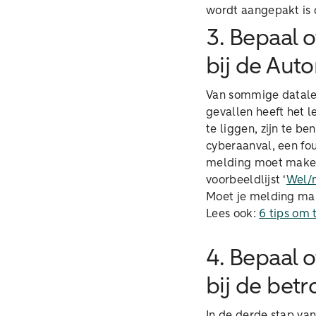
wordt aangepakt is d
3. Bepaal 
bij de Aut
Van sommige datalek
gevallen heeft het 
te liggen, zijn te b
cyberaanval, een fou
melding moet maken 
voorbeeldlijst ‘
Wel/n
Moet je melding ma
Lees ook:
6 tips om 
4. Bepaal 
bij de bet
In de derde stap van