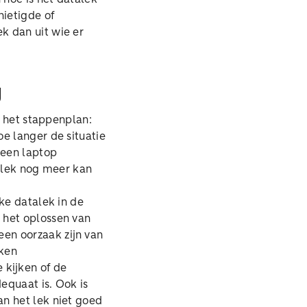
nietigde of
k dan uit wie er
g
n het stappenplan:
e langer de situatie
d een laptop
t lek nog meer kan
jke datalek in de
 het oplossen van
en oorzaak zijn van
kken
 kijken of de
dequaat is. Ook is
an het lek niet goed