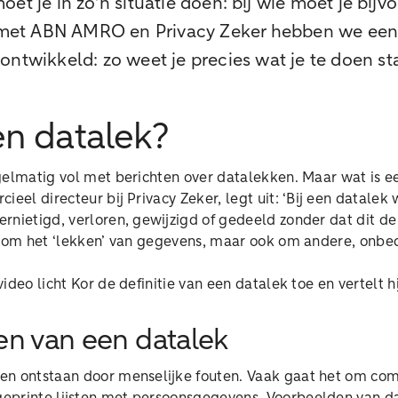
oet je in zo’n situatie doen: bij wie moet je bij
et ABN AMRO en Privacy Zeker hebben we een
ontwikkeld: zo weet je precies wat je te doen st
en datalek?
gelmatig vol met berichten over datalekken. Maar wat is e
ieel directeur bij Privacy Zeker, legt uit: ‘Bij een datalek
rnietigd, verloren, gewijzigd of gedeeld zonder dat dit d
n om het ‘lekken’ van gegevens, maar ook om andere, onb
deo licht Kor de definitie van een datalek toe en vertelt hij
n van een datalek
en ontstaan door menselijke fouten. Vaak gaat het om co