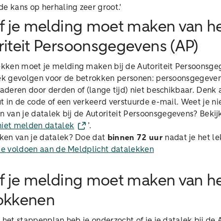
e kans op herhaling zeer groot.'
of je melding moet maken van he
oriteit Persoonsgegevens (AP)
ken moet je melding maken bij de Autoriteit Persoonsgeg
lek gevolgen voor de betrokken personen: persoonsgegeve
enaderen door derden of (lange tijd) niet beschikbaar. Denk
t in de code of een verkeerd verstuurde e-mail. Weet je nie
van je datalek bij de Autoriteit Persoonsgegevens? Bekij
iet melden datalek
’.
ken van je datalek? Doe dat
binnen 72 uur
nadat je het l
te voldoen aan de Meldplicht datalekken
of je melding moet maken van he
rokkenen
 het stappenplan heb je onderzocht of je je datalek bij de A