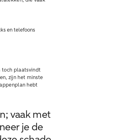
talekken, die vaak
cks en telefoons
 toch plaatsvindt
n, zijn het minste
stappenplan hebt
n; vaak met
neer je de