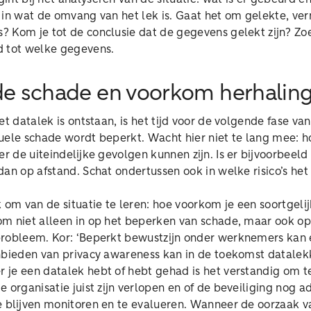
in wat de omvang van het lek is. Gaat het om gelekte, ver
? Kom je tot de conclusie dat de gegevens gelekt zijn? Zoe
d tot welke gegevens.
de schade en voorkom herhalin
het datalek is ontstaan, is het tijd voor de volgende fase va
uele schade wordt beperkt. Wacht hier niet te lang mee: ho
er de uiteindelijke gevolgen kunnen zijn. Is er bijvoorbeel
an op afstand. Schat ondertussen ook in welke risico’s he
k om van de situatie te leren: hoe voorkom je een soortgeli
m niet alleen in op het beperken van schade, maar ook op
robleem. Kor: ‘Beperkt bewustzijn onder werknemers kan e
nbieden van privacy awareness kan in de toekomst datale
je een datalek hebt of hebt gehad is het verstandig om te
 organisatie juist zijn verlopen en of de beveiliging nog a
e blijven monitoren en te evalueren. Wanneer de oorzaak v