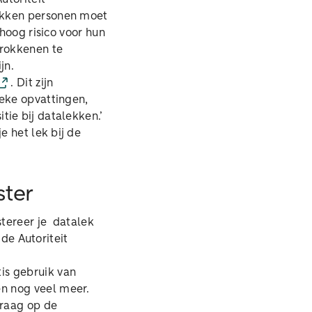
okken personen moet
 hoog risico voor hun
trokkenen te
ijn.
. Dit zijn
ieke opvattingen,
tie bij datalekken.’
e het lek bij de
ster
stereer je datalek
 de Autoriteit
is gebruik van
en nog veel meer.
graag op de