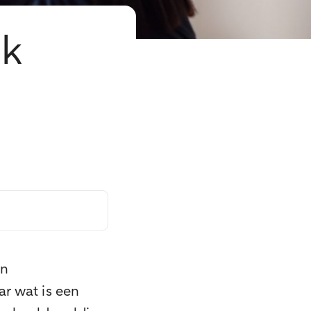
ik
an
r wat is een