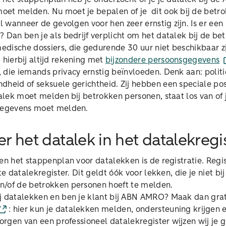
et melden. Nu moet je bepalen of je dit ook bij de betr
al wanneer de gevolgen voor hen zeer ernstig zijn. Is er een
? Dan ben je als bedrijf verplicht om het datalek bij de be
dische dossiers, die gedurende 30 uur niet beschikbaar z
 hierbij altijd rekening met
bijzondere persoonsgegevens
 die iemands privacy ernstig beïnvloeden. Denk aan: polit
heid of seksuele gerichtheid. Zij hebben een speciale posi
alek moet melden bij betrokken personen, staat los van of j
sgegevens moet melden.
er het datalek in het datalekregi
en het stappenplan voor datalekken is de registratie. Regi
hte datalekregister. Dit geldt óók voor lekken, die je niet bij
n/of de betrokken personen hoeft te melden.
ij datalekken en ben je klant bij ABN AMRO? Maak dan grat
: hier kun je datalekken melden, ondersteuning krijgen 
rzorgen van een professioneel datalekregister wijzen wij je 