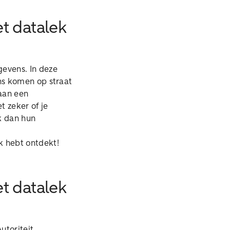
t datalek
evens. In deze
ns komen op straat
 aan een
t zeker of je
k dan hun
ek hebt ontdekt!
t datalek
utoriteit