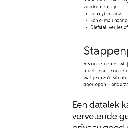
maar soms ook om ge
voorkomen, zijn:
Een cyberaanval
Een e-mail naar 
Diefstal, verlies 
Stappenp
Als ondernemer wil 
moet je actie onder
wat je in zo’n situa
doorlopen – onderzo
Een datalek k
vervelende ge