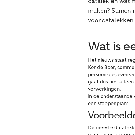
datalek en wat m
maken? Samen m
voor datalekken 
Wat is e
Het nieuws staat re
Kor de Boer, commerc
persoonsgegevens ve
gaat dus niet allee
verwerkingen.’
In de onderstaande vi
een stappenplan:
Voorbeelde
De meeste datalekk