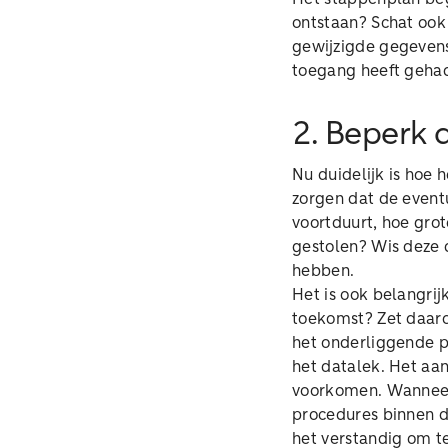
ontstaan? Schat ook 
gewijzigde gegevens
toegang heeft geha
2. Beperk 
Nu duidelijk is hoe 
zorgen dat de event
voortduurt, hoe grot
gestolen? Wis deze d
hebben.
Het is ook belangrij
toekomst? Zet daaro
het onderliggende p
het datalek. Het aa
voorkomen. Wanneer 
procedures binnen de
het verstandig om t