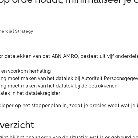
op orde houdt, minimaliseer je 
rcial Strategy
r datalekken van dat ABN AMRO, bestaat uit vijf onderde
 en voorkom herhaling
ing moet maken van het datalek bij Autoriteit Persoonsgege
ding moet maken van het datalek bij de betrokkenen
alek in het datalekregister
ieper op het stappenplan in, zodat je precies weet wat je 
verzicht
nt bij het analyseren van de situatie: wat is er gebeurd en