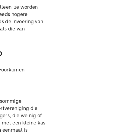
alleen: ze worden
teeds hogere
s de invoering van
als die van
?
k voorkomen.
In sommige
rtvereniging die
gers, die weinig of
s met een kleine kas
n eenmaal is