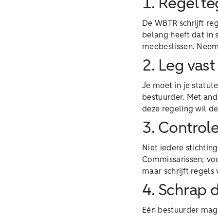
1. Regel t
De WBTR schrijft reg
belang heeft dat in 
meebeslissen. Neem d
2. Leg vast
Je moet in je statut
bestuurder. Met ande
deze regeling wil d
3. Control
Niet iedere stichtin
Commissarissen; voo
maar schrijft regels 
4. Schrap
Eén bestuurder mag