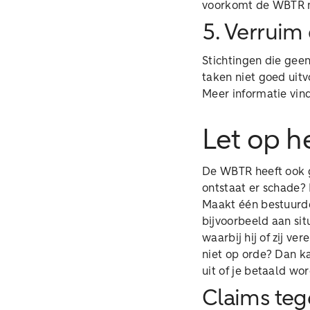
voorkomt de WBTR 
5. Verruim
Stichtingen die gee
taken niet goed uit
Meer informatie vin
Let op h
De WBTR heeft ook g
ontstaat er schade?
Maakt één bestuurde
bijvoorbeeld aan si
waarbij hij of zij ve
niet op orde? Dan ka
uit of je betaald wo
Claims teg