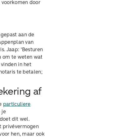
je voorkomen door
angepast aan de
stappenplan van
s. Jaap: ‘Besturen
en om te weten wat
 vinden in het
notaris te betalen;
ekering af
je
particuliere
 je
doet dit wel.
et privévermogen
 voor hen, maar ook