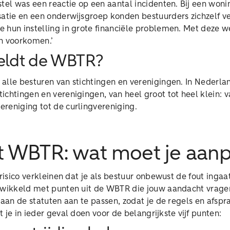
stel was een reactie op een aantal incidenten. Bij een wo
atie en een onderwijsgroep konden bestuurders zichzelf ve
 hun instelling in grote financiële problemen. Met deze w
en voorkomen.’
eldt de WBTR?
lle besturen van stichtingen en verenigingen. In Nederlan
chtingen en verenigingen, van heel groot tot heel klein: v
reniging tot de curlingvereniging.
t WBTR: wat moet je aan
t risico verkleinen dat je als bestuur onbewust de fout ing
ntwikkeld met punten uit de WBTR die jouw aandacht vragen
 aan de statuten aan te passen, zodat je de regels en afsp
 je in ieder geval doen voor de belangrijkste vijf punten: