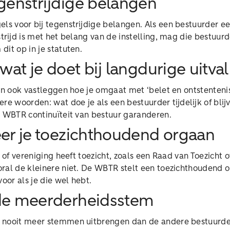
egenstrijdige belangen
els voor bij tegenstrijdige belangen. Als een bestuurder ee
strijd is met het belang van de instelling, mag die bestuurd
it op in je statuten.
 wat je doet bij langdurige uitval
en ook vastleggen hoe je omgaat met ‘belet en ontstenteni
re woorden: wat doe je als een bestuurder tijdelijk of blij
e WBTR continuïteit van bestuur garanderen.
eer je toezichthoudend orgaan
g of vereniging heeft toezicht, zoals een Raad van Toezicht 
ral de kleinere niet. De WBTR stelt een toezichthoudend or
voor als je die wel hebt.
 de meerderheidsstem
 nooit meer stemmen uitbrengen dan de andere bestuurde