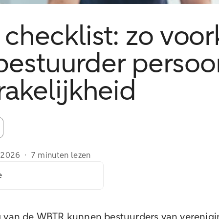
checklist: zo voo
 bestuurder persoo
akelijkheid
/2026
·
7 minuten lezen
e
g van de WBTR kunnen bestuurders van verenig