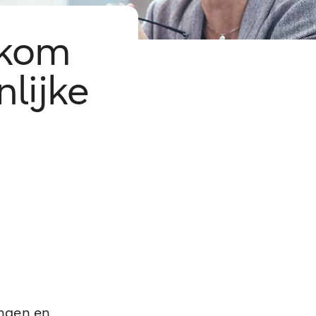
rkom
nlijke
ingen en