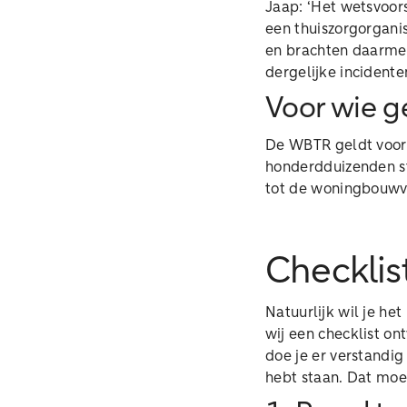
Jaap: ‘Het wetsvoor
een thuiszorgorganis
en brachten daarmee
dergelijke incident
Voor wie g
De WBTR geldt voor a
honderdduizenden sti
tot de woningbouwve
Checklis
Natuurlijk wil je he
wij een checklist o
doe je er verstandig
hebt staan. Dat moet