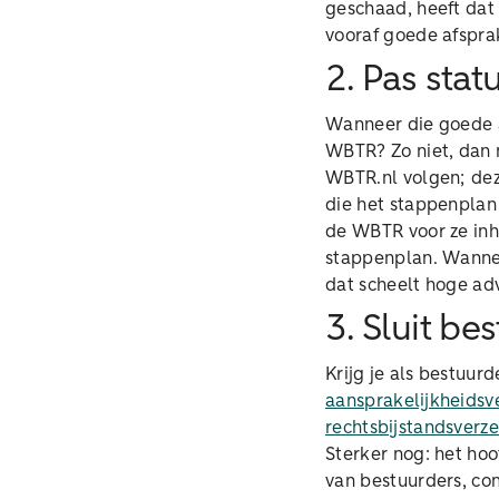
geschaad, heeft dat
vooraf goede afspra
2. Pas stat
Wanneer die goede af
WBTR? Zo niet, dan m
WBTR.nl volgen; dez
die het stappenplan 
de WBTR voor ze inho
stappenplan. Wanneer
dat scheelt hoge ad
3. Sluit be
Krijg je als bestuu
aansprakelijkheidsv
rechtsbijstandsverz
Sterker nog: het ho
van bestuurders, com