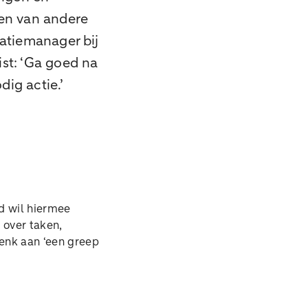
ten van andere
latiemanager bij
ist: ‘Ga goed na
ig actie.’
d wil hiermee
 over taken,
enk aan ‘een greep