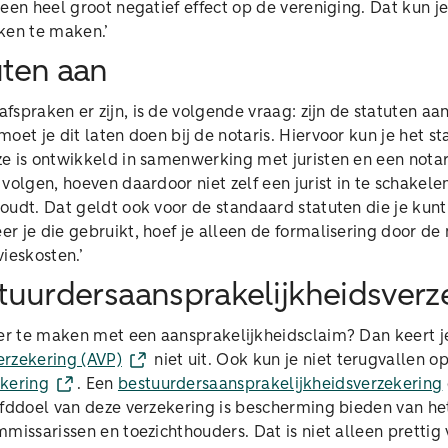
 een heel groot negatief effect op de vereniging. Dat kun 
ken te maken.’
uten aan
spraken er zijn, is de volgende vraag: zijn de statuten a
oet je dit laten doen bij de notaris. Hiervoor kun je het 
e is ontwikkeld in samenwerking met juristen en een notari
volgen, hoeven daardoor niet zelf een jurist in te schakel
udt. Dat geldt ook voor de standaard statuten die je kunt
 je die gebruikt, hoef je alleen de formalisering door de 
vieskosten.’
stuurdersaansprakelijkheidsverz
rder te maken met een aansprakelijkheidsclaim? Dan keert 
erzekering (AVP)
niet uit. Ook kun je niet terugvallen op
ekering
. Een
bestuurdersaansprakelijkheidsverzekering
ofddoel van deze verzekering is bescherming bieden van h
missarissen en toezichthouders. Dat is niet alleen prettig