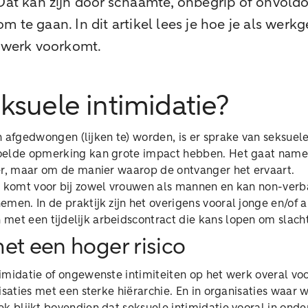
 Dat kan zijn door schaamte, onbegrip of onvold
m te gaan. In dit artikel lees je hoe je als werk
e werk voorkomt.
eksuele intimidatie?
 afgedwongen (lijken te) worden, is er sprake van seksuele 
elde opmerking kan grote impact hebben. Het gaat namel
er, maar om de manier waarop de ontvanger het ervaart.
e komt voor bij zowel vrouwen als mannen en kan non-verb
men. In de praktijk zijn het overigens vooral jonge en/of 
met een tijdelijk arbeidscontract die kans lopen om slach
et een hoger risico
imidatie of ongewenste intimiteiten op het werk overal vo
isaties met een sterke hiërarchie. En in organisaties waar