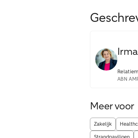
Geschre
Irma
Relatie
ABN AMR
Meer voor
Zakelijk
Healthc
Strandpaviljoen