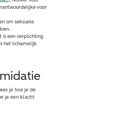
RI&E)
. Noteer voor
rantwoordelijke voor
oen om seksuele
doen.
t is een verplichting
s het lichamelijk
imidatie
ees je hoe je de
e je een klacht