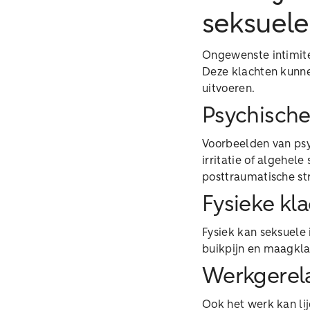
seksuele
Ongewenste intimite
Deze klachten kunnen
uitvoeren.
Psychische
Voorbeelden van psyc
irritatie of algehele
posttraumatische str
Fysieke kl
Fysiek kan seksuele 
buikpijn en maagklac
Werkgerela
Ook het werk kan li