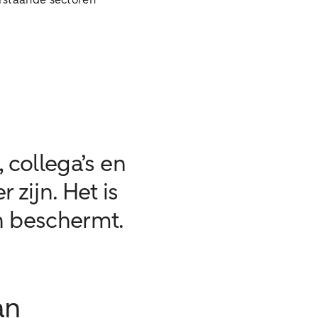
erstaande sectoren
 collega’s en
zijn. Het is
n beschermt.
an