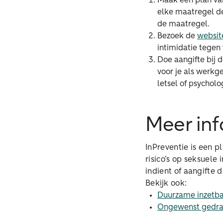
Maak een plan va
elke maatregel d
de maatregel.
Bezoek de
websit
intimidatie tegen
Doe aangifte bij d
voor je als werkge
letsel of psycholo
Meer inf
InPreventie is een p
risico’s op seksuele
indient of aangifte d
Bekijk ook:
Duurzame inzetba
Ongewenst gedrag: