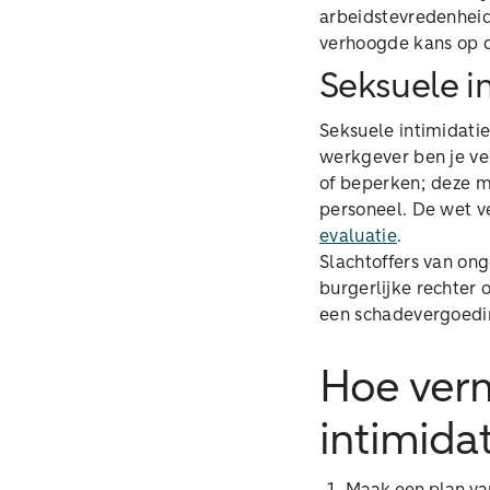
arbeidstevredenheid
verhoogde kans op 
Seksuele i
Seksuele intimidati
werkgever ben je v
of beperken; deze 
personeel. De wet ve
evaluatie
.
Slachtoffers van on
burgerlijke rechter
een schadevergoeding
Hoe verm
intimida