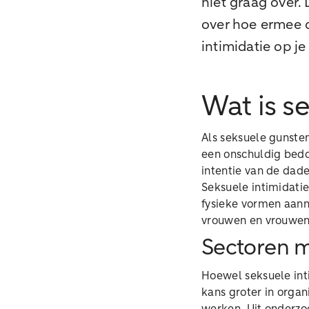
niet graag over.
over hoe ermee o
intimidatie op j
Wat is s
Als seksuele gunsten
een onschuldig bedo
intentie van de dad
Seksuele intimidati
fysieke vormen aanne
vrouwen en vrouwen 
Sectoren m
Hoewel seksuele int
kans groter in organ