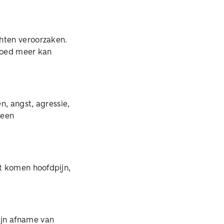
hten veroorzaken.
 goed meer kan
n, angst, agressie,
 een
st komen hoofdpijn,
ijn afname van