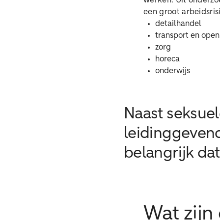
werken. Uit onderzoe
een groot arbeidsrisi
detailhandel
transport en open
zorg
horeca
onderwijs
Naast seksuel
leidinggevend
belangrijk da
Wat zijn