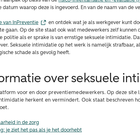
n aanpak op basis van de
risico-inventarisatie en -evaluatie (
e datum waarop deze is ingevoerd. En van de naam van de ve
e van InPreventie
en ontdek wat je als werkgever kunt d
 te gaan. Op de site staat ook wat medewerkers zelf kunnen 
e politie als er sprake is van ernstige seksuele intimidatie. Da
ver. Seksuele intimidatie op het werk is namelijk strafbaar, al
gische schade als gevolg heeft.
ormatie over seksuele int
latform voor en door preventiemedewerkers. Op deze site l
 intimidatie herkent en vermindert. Ook staat beschreven ho
oet.
arheid in de zorg
 je ziet het pas als je het doorhebt