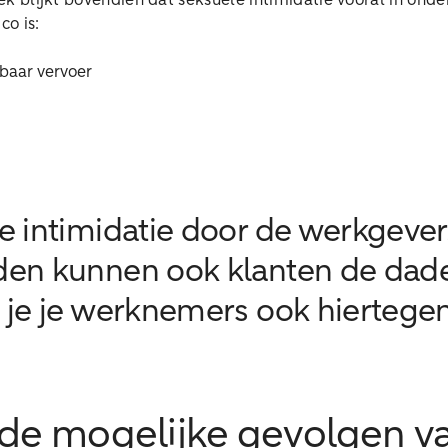
k blijkt bovendien dat seksuele intimidatie vooral in ond
co is:
baar vervoer
e intimidatie door de werkgever,
en kunnen ook klanten de dader 
t je je werknemers ook hiertege
 de mogelijke gevolgen v