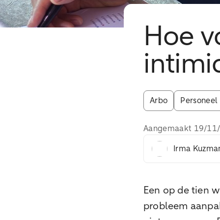
Hoe v
intimi
Arbo
Personeel
Aangemaakt
19/11
Irma Kuzman
Een op de tien w
probleem aanpakk