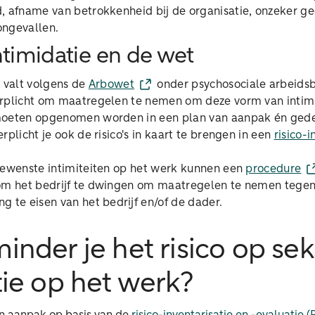
, afname van betrokkenheid bij de organisatie, onzeker g
ongevallen.
ntimidatie en de wet
e valt volgens de
Arbowet
onder psychosociale arbeidsb
erplicht om maatregelen te nemen om deze vorm van intim
moeten opgenomen worden in een plan van aanpak én ged
rplicht je ook de risico's in kaart te brengen in een
risico-i
gewenste intimiteiten op het werk kunnen een
procedure
 om het bedrijf te dwingen om maatregelen te nemen tege
 te eisen van het bedrijf en/of de dader.
inder je het risico op se
tie op het werk?